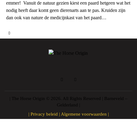
emmer! Vanuit de natuur gezien kiest een paard hetgeen wat het
nodig heeft daar komt geen dierenarts aan te pas. Kruiden zijn
dan ook van nature de medicijnkast van het paard…
| The Horse Origin © 2026. All Rights Reserved | Barneveld –
Gelderland |
|
Privacy beleid
|
Algemene voorwaarden
|